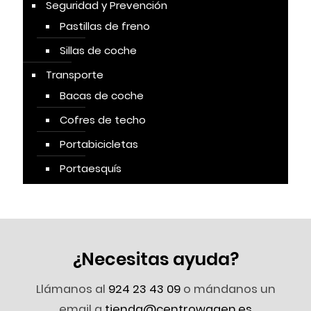
Seguridad y Prevención
Pastillas de freno
Sillas de coche
Transporte
Bacas de coche
Cofres de techo
Portabicicletas
Portaesquís
¿Necesitas ayuda?
Llámanos al
924 23 43 09
o mándanos un
email a
tienda@centrowagen.es