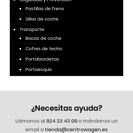
Pastillas de freno
Sillas de coche
Transporte
Bacas de coche
Cofres de techo
Portabicicletas
Portaesquís
¿Necesitas ayuda?
Llámanos al
924 23 43 09
o mándanos un
email a
tienda@centrowagen.es