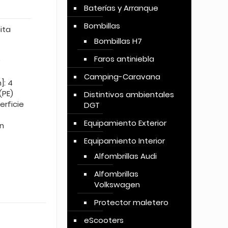
Baterías y Arranque
Bombillas
ita
Bombillas H7
Faros antiniebla
Camping-Caravana
]: 4
(PE)
Distintivos ambientales
erficie
DGT
Equipamiento Exterior
n
Equipamiento Interior
Alfombrillas Audi
Alfombrillas
Volkswagen
Protector maletero
eScooters