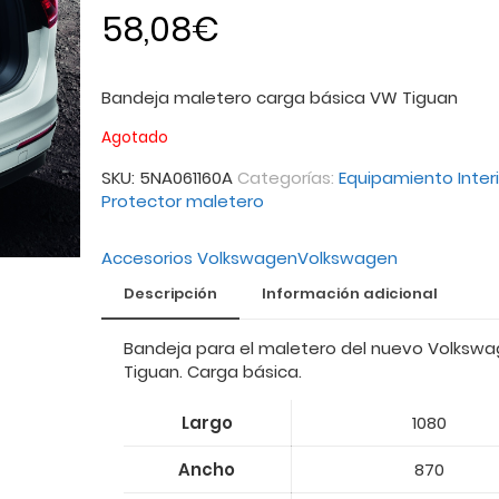
58,08
€
Bandeja maletero carga básica VW Tiguan
Agotado
SKU:
5NA061160A
Categorías:
Equipamiento Interi
Protector maletero
Accesorios Volkswagen
Volkswagen
Descripción
Información adicional
Bandeja para el maletero del nuevo Volksw
Tiguan. Carga básica.
Largo
1080
Ancho
870