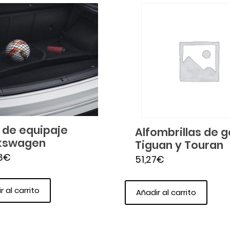
 de equipaje
Alfombrillas de 
kswagen
Tiguan y Touran
8
€
51,27
€
r al carrito
Añadir al carrito