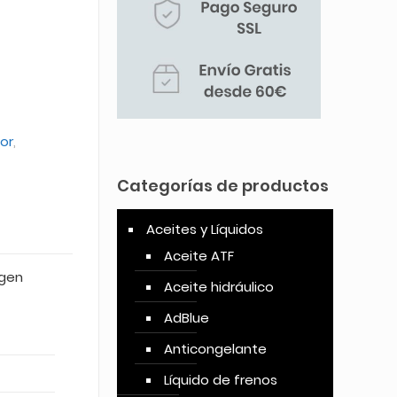
or
,
Categorías de productos
Aceites y Líquidos
Aceite ATF
agen
Aceite hidráulico
AdBlue
Anticongelante
Líquido de frenos