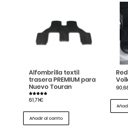
Alfombrilla textil
Red
trasera PREMIUM para
Vol
Nuevo Touran
90,6
61,71
€
Valorado en
5.00
Añadi
de 5
Añadir al carrito