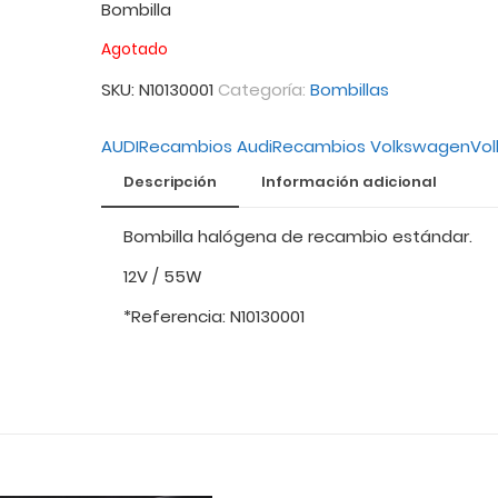
Bombilla
Agotado
SKU:
N10130001
Categoría:
Bombillas
AUDI
Recambios Audi
Recambios Volkswagen
Vo
Descripción
Información adicional
Bombilla halógena de recambio estándar.
12V / 55W
*Referencia: N10130001