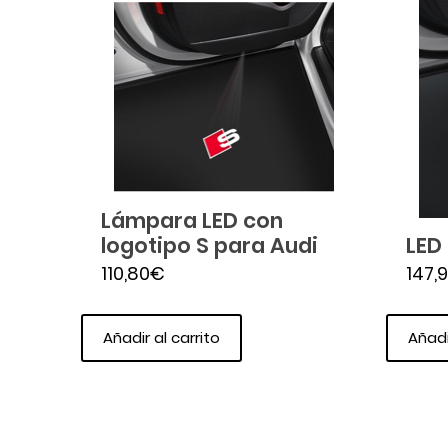
Lámpara LED con
logotipo S para Audi
LED
110,80
€
147,
Añadir al carrito
Añadi