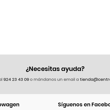
¿Necesitas ayuda?
al
924 23 43 09
o mándanos un email a
tienda@centr
owagen
Síguenos en Faceb