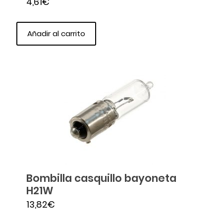
4,61
€
Añadir al carrito
Bombilla casquillo bayoneta
H21W
13,82
€