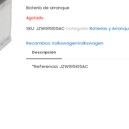
Batería de arranque
Agotado
SKU:
JZW915105AC
Categoría:
Baterías y Arranq
Recambios Volkswagen
Volkswagen
Descripción
*Referencia: JZW915105AC