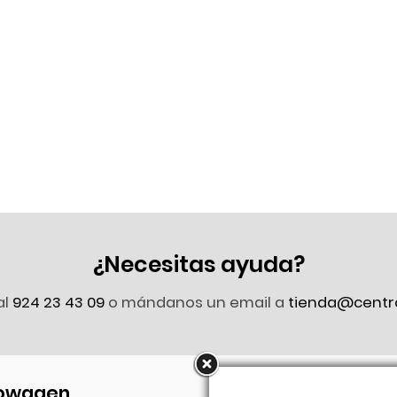
¿Necesitas ayuda?
al
924 23 43 09
o mándanos un email a
tienda@centr
owagen
Síguenos en Faceb