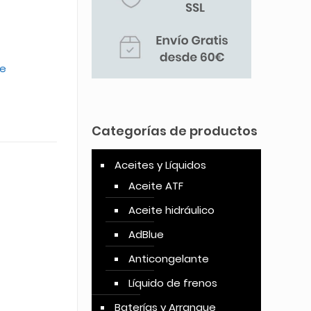
ue
Categorías de productos
Aceites y Líquidos
Aceite ATF
Aceite hidráulico
AdBlue
Anticongelante
Líquido de frenos
Baterías y Arranque