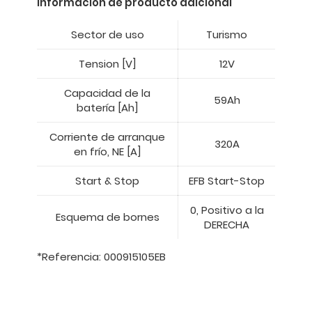
Información de producto adicional
Sector de uso
Turismo
Tension [V]
12V
Capacidad de la
59Ah
batería [Ah]
Corriente de arranque
320A
en frío, NE [A]
Start & Stop
EFB Start-Stop
0, Positivo a la
Esquema de bornes
DERECHA
*Referencia: 000915105EB