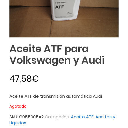
Aceite ATF para
Volkswagen y Audi
47,58
€
Aceite ATF de transmisión automática Audi
Agotado
SKU:
G055005A2
Categorías:
Aceite ATF
,
Aceites y
Líquidos