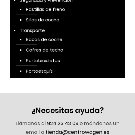
Seguridad y Prevención
Pastillas de freno
Sillas de coche
Transporte
Bacas de coche
Cofres de techo
Portabicicletas
Portaesquís
¿Necesitas ayuda?
Llámanos al
924 23 43 09
o mándanos un
email a
tienda@centrowagen.es