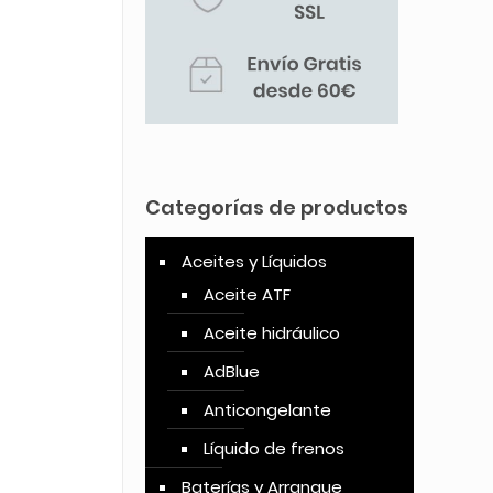
Categorías de productos
Aceites y Líquidos
Aceite ATF
Aceite hidráulico
AdBlue
Anticongelante
Líquido de frenos
Baterías y Arranque