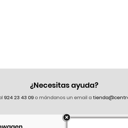
¿Necesitas ayuda?
al
924 23 43 09
o mándanos un email a
tienda@centr
owagen
Síguenos en Faceb