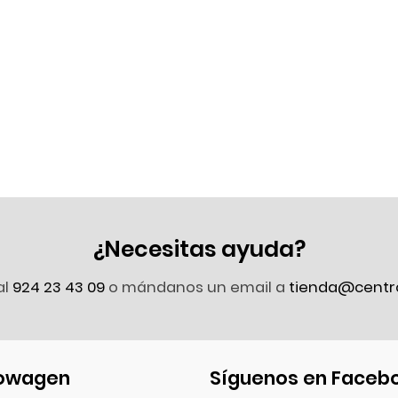
¿Necesitas ayuda?
al
924 23 43 09
o mándanos un email a
tienda@centr
owagen
Síguenos en Faceb