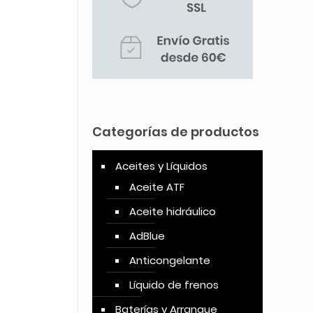
Categorías de productos
Aceites y Líquidos
Aceite ATF
Aceite hidráulico
AdBlue
Anticongelante
Líquido de frenos
Baterías y Arranque