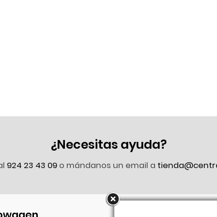
¿Necesitas ayuda?
al
924 23 43 09
o mándanos un email a
tienda@centr
owagen
Síguenos en Faceb