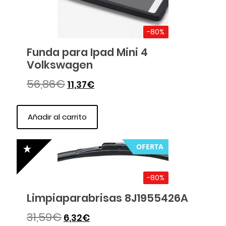
-80%
Funda para Ipad Mini 4
Volkswagen
56,86
€
11,37
€
Añadir al carrito
OFERTA
-80%
Limpiaparabrisas 8J1955426A
31,59
€
6,32
€