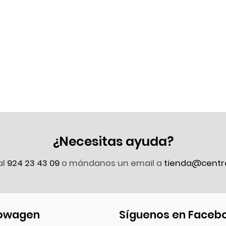
¿Necesitas ayuda?
al
924 23 43 09
o mándanos un email a
tienda@centr
owagen
Síguenos en Faceb