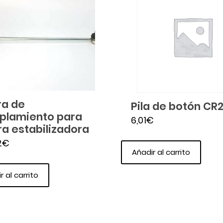
ra de
Pila de botón CR
plamiento para
6,01
€
ra estabilizadora
2
€
Añadir al carrito
r al carrito