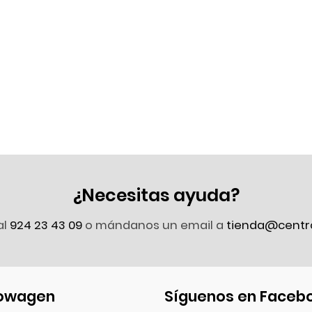
¿Necesitas ayuda?
al
924 23 43 09
o mándanos un email a
tienda@centr
owagen
Síguenos en Faceb