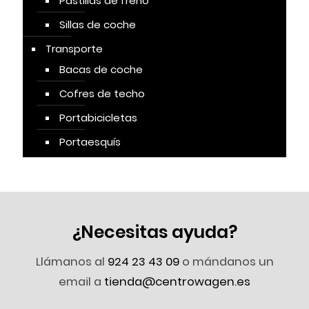
Pastillas de freno
Sillas de coche
Transporte
Bacas de coche
Cofres de techo
Portabicicletas
Portaesquís
¿Necesitas ayuda?
Llámanos al
924 23 43 09
o mándanos un
email a
tienda@centrowagen.es