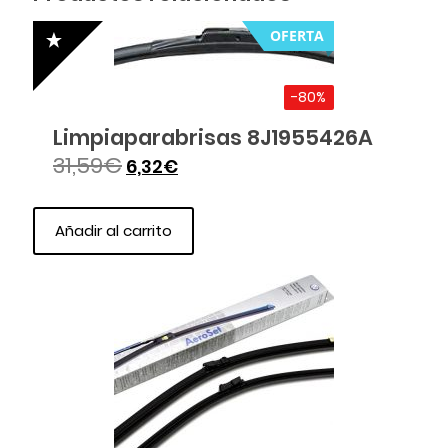
OFERTA
-80%
Limpiaparabrisas 8J1955426A
31,59
€
6,32
€
Añadir al carrito