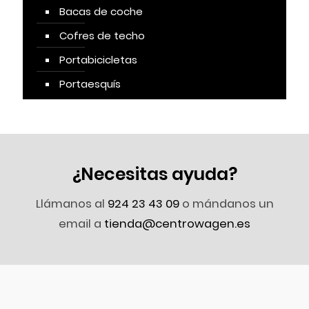
Bacas de coche
Cofres de techo
Portabicicletas
Portaesquís
¿Necesitas ayuda?
Llámanos al
924 23 43 09
o mándanos un
email a
tienda@centrowagen.es