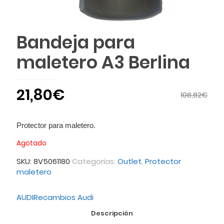
Bandeja para
maletero A3 Berlina
21,80
€
108,82
€
Protector para maletero.
Agotado
SKU:
8V5061180
Categorías:
Outlet
,
Protector
maletero
AUDI
Recambios Audi
Descripción