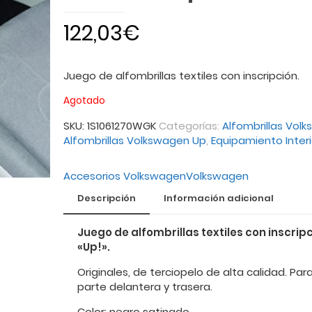
122,03
€
Juego de alfombrillas textiles con inscripción.
Agotado
SKU:
1S1061270WGK
Categorías:
Alfombrillas Vol
Alfombrillas Volkswagen Up
,
Equipamiento Interi
Accesorios Volkswagen
Volkswagen
Descripción
Información adicional
Juego de alfombrillas textiles con inscrip
«Up!».
Originales, de terciopelo de alta calidad. Para
parte delantera y trasera.
Color: negro satinado.