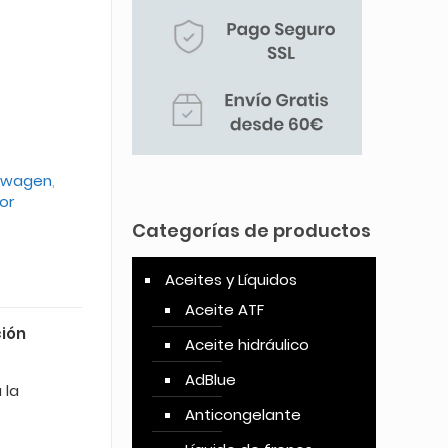
kswagen
,
or
Categorías de productos
Aceites y Líquidos
Aceite ATF
ción
Aceite hidráulico
AdBlue
 la
Anticongelante