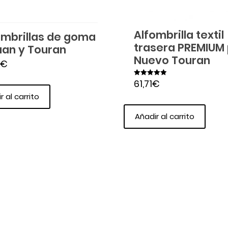
Alfombrilla textil
ombrillas de goma
trasera PREMIUM
uan y Touran
Nuevo Touran
€
61,71
€
Valorado en
5.00
de 5
r al carrito
Añadir al carrito