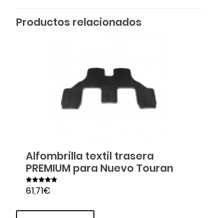
Productos relacionados
Alfombrilla textil trasera
PREMIUM para Nuevo Touran
61,71
€
Valorado en
5.00
de 5