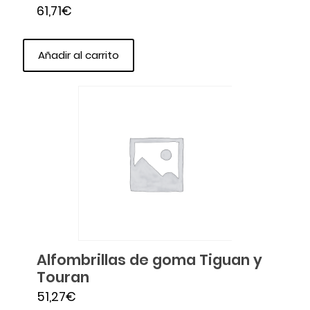
61,71
€
Valorado en
5.00
de 5
Añadir al carrito
Alfombrillas de goma Tiguan y
Touran
51,27
€