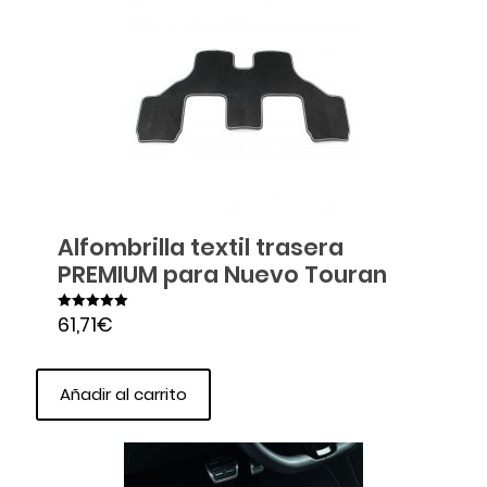
Alfombrilla textil trasera
PREMIUM para Nuevo Touran
61,71
€
Valorado en
5.00
de 5
Añadir al carrito