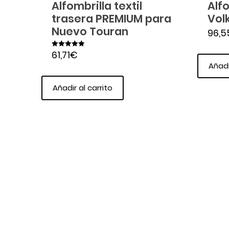
Alfombrilla textil
Alf
trasera PREMIUM para
Vol
Nuevo Touran
96,5
61,71
€
Valorado en
5.00
Añadi
de 5
Añadir al carrito