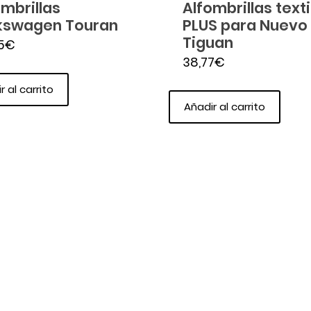
ombrillas
Alfombrillas texti
kswagen Touran
PLUS para Nuevo
Tiguan
5
€
38,77
€
r al carrito
Añadir al carrito