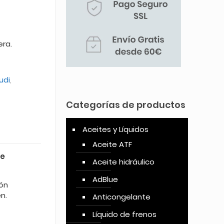
era.
udi
,
Categorías de productos
Aceites y Líquidos
Aceite ATF
te
Aceite hidráulico
AdBlue
ión
n.
Anticongelante
Líquido de frenos