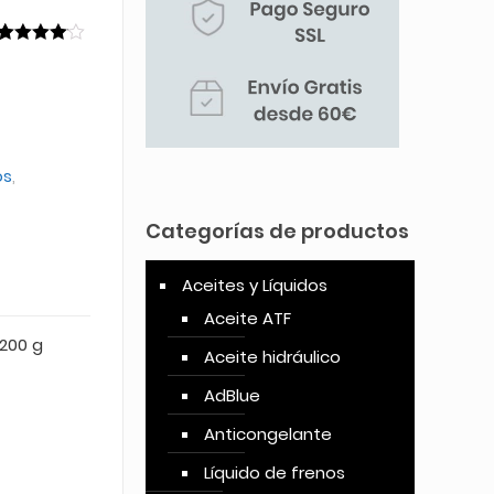
Valorado
1
4.00
sobre 5
basado
en
puntuación
de cliente
os
,
Categorías de productos
Aceites y Líquidos
Aceite ATF
 200 g
Aceite hidráulico
AdBlue
Anticongelante
Líquido de frenos