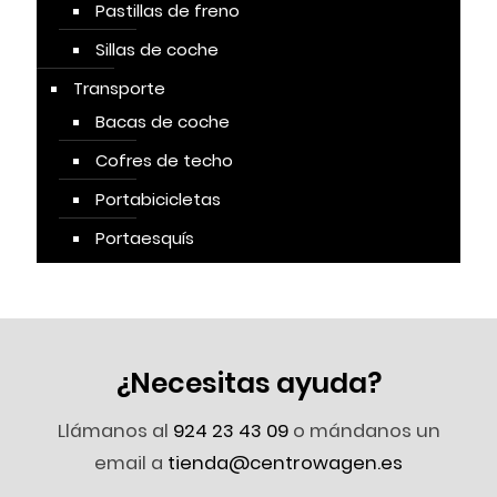
Pastillas de freno
Sillas de coche
Transporte
Bacas de coche
Cofres de techo
Portabicicletas
Portaesquís
¿Necesitas ayuda?
Llámanos al
924 23 43 09
o mándanos un
email a
tienda@centrowagen.es