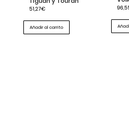
Tiguan y Touran
96,5
51,27
€
Añadi
Añadir al carrito