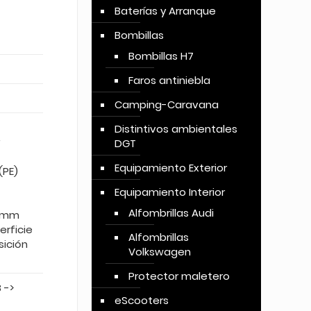
Baterías y Arranque
Bombillas
Bombillas H7
Faros antiniebla
Camping-Caravana
Distintivos ambientales
DGT
Equipamiento Exterior
(PE)
Equipamiento Interior
Alfombrillas Audi
0 mm
erficie
Alfombrillas
sición
Volkswagen
Protector maletero
 ->
eScooters