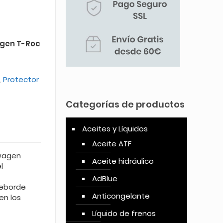
gen T-Roc
,
Protector
Categorías de productos
Aceites y Líquidos
Aceite ATF
swagen
Aceite hidráulico
l
AdBlue
 reborde
Anticongelante
en los
Líquido de frenos