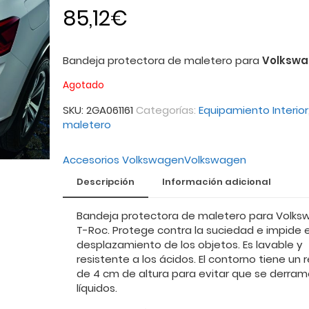
85,12
€
Bandeja protectora de maletero para
Volkswa
Agotado
SKU:
2GA061161
Categorías:
Equipamiento Interior
maletero
Accesorios Volkswagen
Volkswagen
Descripción
Información adicional
Bandeja protectora de maletero para Volk
T-Roc. Protege contra la suciedad e impide e
desplazamiento de los objetos. Es lavable y
resistente a los ácidos. El contorno tiene un
de 4 cm de altura para evitar que se derram
líquidos.