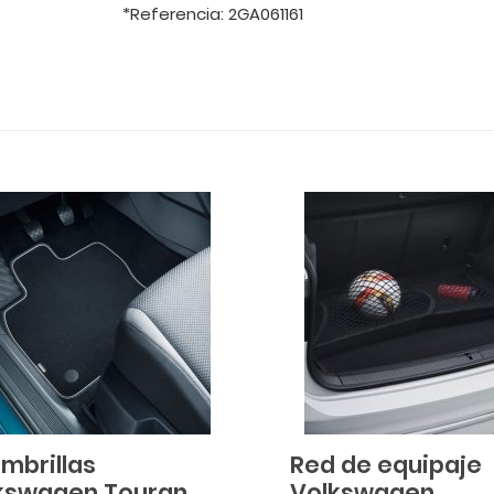
*Referencia: 2GA061161
ombrillas
Red de equipaje
kswagen Touran
Volkswagen