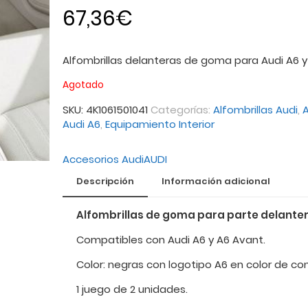
67,36
€
Alfombrillas delanteras de goma para Audi A6 
Agotado
SKU:
4K1061501041
Categorías:
Alfombrillas Audi
,
A
Audi A6
,
Equipamiento Interior
Accesorios Audi
AUDI
Descripción
Información adicional
Alfombrillas de goma para parte delanter
Compatibles con Audi A6 y A6 Avant.
Color: negras con logotipo A6 en color de co
1 juego de 2 unidades.