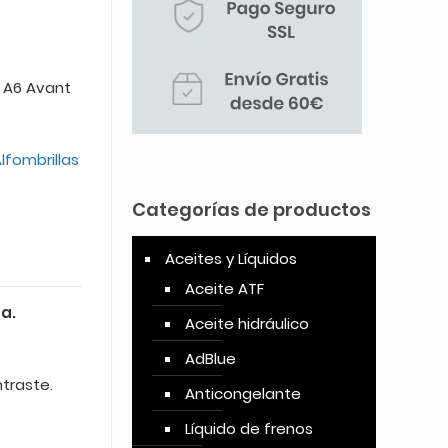
y A6 Avant
lfombrillas
Categorías de productos
Aceites y Líquidos
Aceite ATF
a.
Aceite hidráulico
AdBlue
ntraste.
Anticongelante
Líquido de frenos